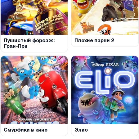
Пушистый форсаж:
Плохие парни 2
Гран-При
Смурфики в кино
Элио