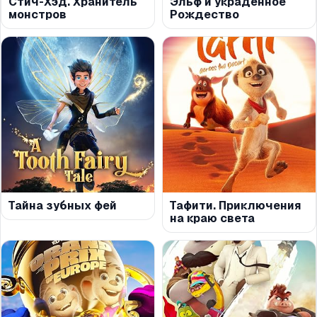
Стич-Хэд. Хранитель
Эльф и украденное
монстров
Рождество
Тайна зубных фей
Тафити. Приключения
на краю света