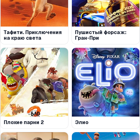
Тафити. Приключения
Пушистый форсаж:
на краю света
Гран-При
Плохие парни 2
Элио