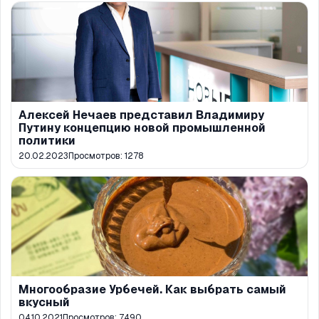
Алексей Нечаев представил Владимиру
Путину концепцию новой промышленной
политики
20.02.2023
Просмотров:
1278
Многообразие Урбечей. Как выбрать самый
вкусный
04.10.2021
Просмотров:
7490