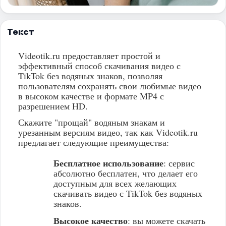
Текст
Videotik.ru предоставляет простой и
эффективный способ скачивания видео с
TikTok без водяных знаков, позволяя
пользователям сохранять свои любимые видео
в высоком качестве и формате MP4 с
разрешением HD.
Скажите "прощай" водяным знакам и
урезанным версиям видео, так как Videotik.ru
предлагает следующие преимущества:
Бесплатное использование
: сервис
абсолютно бесплатен, что делает его
доступным для всех желающих
скачивать видео с TikTok без водяных
знаков.
Высокое качество
: вы можете скачать