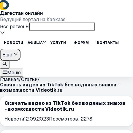
Дагестан онлайн
Ведущий портал на Кавказе
Все регионы
НОВОСТИ
АФИША
УСЛУГИ
ФОРУМ
КОНТАКТЫ
Ещё
Меню
Главная
/
Статьи
/
Скачать видео из TikTok без водяных знаков -
возможности Videotik.ru
Скачать видео из TikTok без водяных знаков
- возможности Videotik.ru
Новости
12.09.2023
Просмотров:
2278