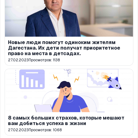
Новые люди помогут одиноким жителям
Дагестана. Их дети получат приоритетное
право на места в детсадах.
27.02.2023
Просмотров:
1138
8 самых больших страхов, которые мешают
вам добиться успеха в жизни
27.02.2023
Просмотров:
1068