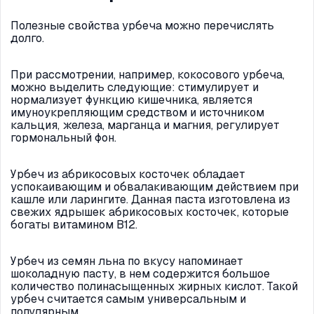
Полезные свойства урбеча можно перечислять
долго.
При рассмотрении, например, кокосового урбеча,
можно выделить следующие: стимулирует и
нормализует функцию кишечника, является
имуноукрепляющим средством и источником
кальция, железа, марганца и магния, регулирует
гормональный фон.
Урбеч из абрикосовых косточек обладает
успокаивающим и обвалакивающим действием при
кашле или ларингите. Данная паста изготовлена из
свежих ядрышек абрикосовых косточек, которые
богаты витамином В12.
Урбеч из семян льна по вкусу напоминает
шоколадную пасту, в нем содержится большое
количество полинасыщенных жирных кислот. Такой
урбеч считается самым универсальным и
популярным.