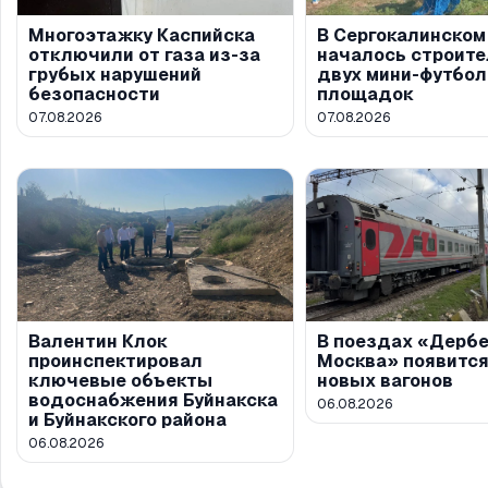
Многоэтажку Каспийска
В Сергокалинском
отключили от газа из-за
началось строите
грубых нарушений
двух мини-футбо
безопасности
площадок
07.08.2026
07.08.2026
Валентин Клок
В поездах «Дерб
проинспектировал
Москва» появится
ключевые объекты
новых вагонов
водоснабжения Буйнакска
06.08.2026
и Буйнакского района
06.08.2026