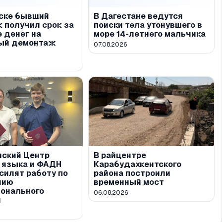
кске бывший
В Дагестане ведутся
 получил срок за
поиски тела утонувшего в
 денег на
море 14-летнего мальчика
ый демонтаж
07.08.2026
ы
нский Центр
В райцентре
о языка и ФАДН
Карабудахкентского
силят работу по
района построили
нию
временный мост
онального
06.08.2026
я