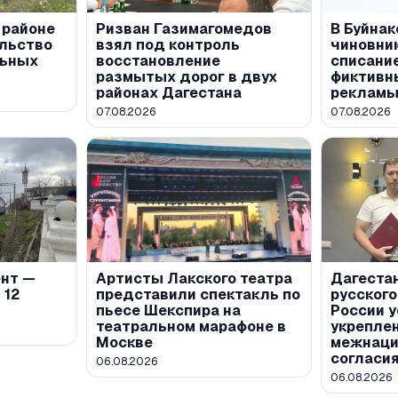
 районе
Ризван Газимагомедов
В Буйна
льство
взял под контроль
чиновник
льных
восстановление
списание
размытых дорог в двух
фиктивн
районах Дагестана
реклам
07.08.2026
07.08.2026
ент —
Артисты Лакского театра
Дагеста
 12
представили спектакль по
русског
пьесе Шекспира на
России у
театральном марафоне в
укрепле
Москве
межнаци
согласи
06.08.2026
06.08.2026