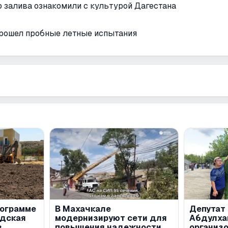
 залива ознакомили с культурой Дагестана
прошел пробные летные испытания
рограмме
В Махачкале
Депутат
одская
модернизируют сети для
Абдулха
в
повышения надежности
организ