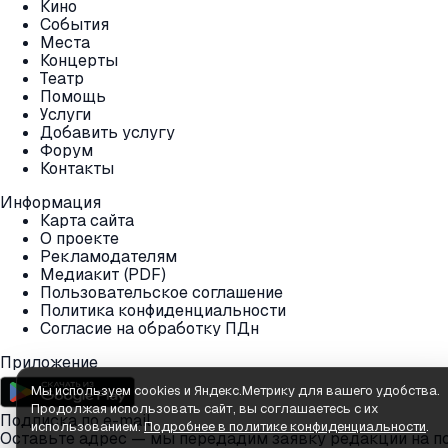
Кино
События
Места
Концерты
Театр
Помощь
Услуги
Добавить услугу
Форум
Контакты
Информация
Карта сайта
О проекте
Рекламодателям
Медиакит (PDF)
Пользовательское соглашение
Политика конфиденциальности
Согласие на обработку ПДн
Приложение
Мы используем cookies и Яндекс.Метрику для вашего удобства.
Продолжая использовать сайт, вы соглашаетесь с их
Подписка по e-mail
использованием.
Подробнее в политике конфиденциальности
.
Оставьте адрес — мы передадим заявку редакции на п