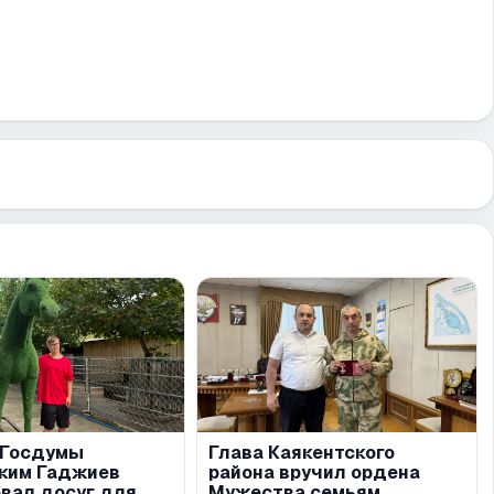
 Госдумы
Глава Каякентского
ким Гаджиев
района вручил ордена
овал досуг для
Мужества семьям