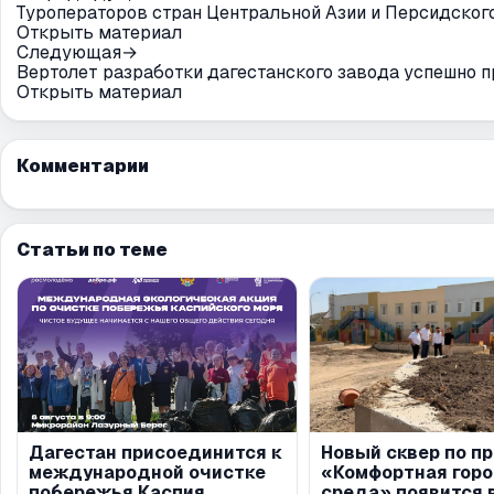
Туроператоров стран Центральной Азии и Персидского
Открыть материал
Следующая
→
Вертолет разработки дагестанского завода успешно 
Открыть материал
Комментарии
Статьи по теме
Дагестан присоединится к
Новый сквер по п
международной очистке
«Комфортная гор
побережья Каспия
среда» появится 