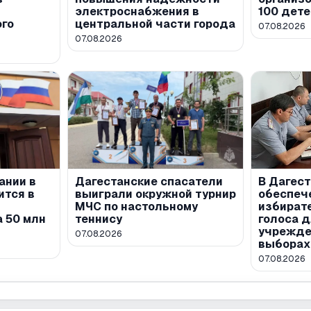
электроснабжения в
100 дете
ого
центральной части города
07.08.2026
07.08.2026
ании в
Дагестанские спасатели
В Дагес
ится в
выиграли окружной турнир
обеспеч
МЧС по настольному
избират
 50 млн
теннису
голоса 
учрежде
07.08.2026
выборах
07.08.2026