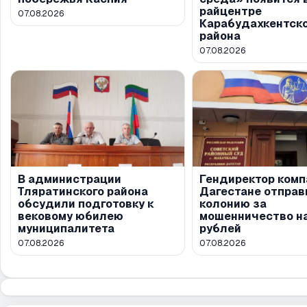
райцентре
07.08.2026
Карабудахкентск
района
07.08.2026
В администрации
Гендиректор комп
Тляратинского района
Дагестане отправ
обсудили подготовку к
колонию за
вековому юбилею
мошенничество на
муниципалитета
рублей
07.08.2026
07.08.2026