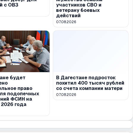
й с ОВЗ
участников СВО и
ветерану боевых
действий
07.08.2026
тане будет
В Дагестане подросток
ено
похитил 400 тысяч рублей
ельное право
со счета компании матери
для подопечных
07.08.2026
ний ФСИН на
 2026 года