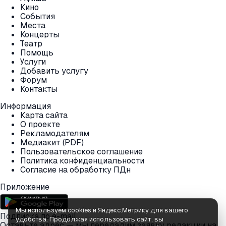
Кино
События
Места
Концерты
Театр
Помощь
Услуги
Добавить услугу
Форум
Контакты
Информация
Карта сайта
О проекте
Рекламодателям
Медиакит (PDF)
Пользовательское соглашение
Политика конфиденциальности
Согласие на обработку ПДн
Приложение
Мы используем cookies и Яндекс.Метрику для вашего
Подписка по e-mail
удобства. Продолжая использовать сайт, вы
Оставьте адрес — мы передадим заявку редакции на