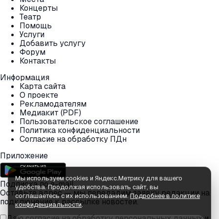
Концерты
Театр
Помощь
Услуги
Добавить услугу
Форум
Контакты
Информация
Карта сайта
О проекте
Рекламодателям
Медиакит (PDF)
Пользовательское соглашение
Политика конфиденциальности
Согласие на обработку ПДн
Приложение
Мы используем cookies и Яндекс.Метрику для вашего
Подписка по e-mail
удобства. Продолжая использовать сайт, вы
Оставьте адрес — мы передадим заявку редакции на
соглашаетесь с их использованием.
Подробнее в политике
подключение к рассылке новостей.
конфиденциальности
.
Даю согласие на обработку персональных данных и