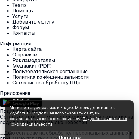
Театр
Помощь
Услуги
Добавить услугу
Форум
Контакты
Информация
Карта сайта
О проекте
Рекламодателям
Медиакит (PDF)
Пользовательское соглашение
Политика конфиденциальности
Согласие на обработку ПДн
Приложение
Мы используем cookies и Яндекс.Метрику для вашего
Подписка по e-mail
удобства. Продолжая использовать сайт, вы
Оставьте адрес — мы передадим заявку редакции на
соглашаетесь с их использованием.
Подробнее в политике
подключение к рассылке новостей.
конфиденциальности
.
Даю согласие на обработку персональных данных и
Понятно
принимаю
политику
и
согласие
.