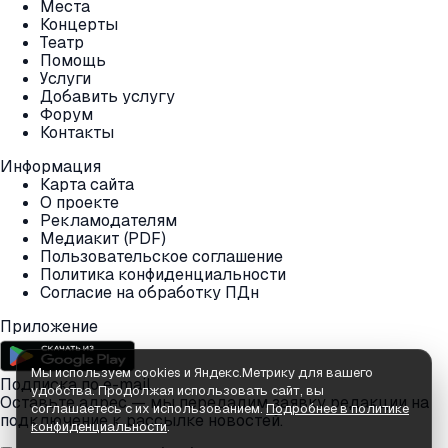
Места
Концерты
Театр
Помощь
Услуги
Добавить услугу
Форум
Контакты
Информация
Карта сайта
О проекте
Рекламодателям
Медиакит (PDF)
Пользовательское соглашение
Политика конфиденциальности
Согласие на обработку ПДн
Приложение
Мы используем cookies и Яндекс.Метрику для вашего
Подписка по e-mail
удобства. Продолжая использовать сайт, вы
Оставьте адрес — мы передадим заявку редакции на
соглашаетесь с их использованием.
Подробнее в политике
подключение к рассылке новостей.
конфиденциальности
.