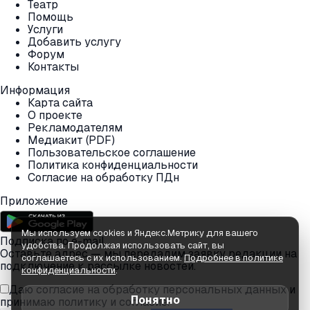
Театр
Помощь
Услуги
Добавить услугу
Форум
Контакты
Информация
Карта сайта
О проекте
Рекламодателям
Медиакит (PDF)
Пользовательское соглашение
Политика конфиденциальности
Согласие на обработку ПДн
Приложение
Мы используем cookies и Яндекс.Метрику для вашего
Подписка по e-mail
удобства. Продолжая использовать сайт, вы
Оставьте адрес — мы передадим заявку редакции на
соглашаетесь с их использованием.
Подробнее в политике
подключение к рассылке новостей.
конфиденциальности
.
Даю согласие на обработку персональных данных и
Понятно
принимаю
политику
и
согласие
.