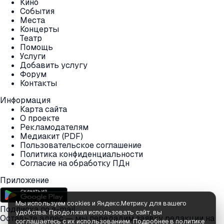
Кино
События
Места
Концерты
Театр
Помощь
Услуги
Добавить услугу
Форум
Контакты
Информация
Карта сайта
О проекте
Рекламодателям
Медиакит (PDF)
Пользовательское соглашение
Политика конфиденциальности
Согласие на обработку ПДн
Приложение
Мы используем cookies и Яндекс.Метрику для вашего
Подписка по e-mail
удобства. Продолжая использовать сайт, вы
Оставьте адрес — мы передадим заявку редакции на
соглашаетесь с их использованием.
Подробнее в политике