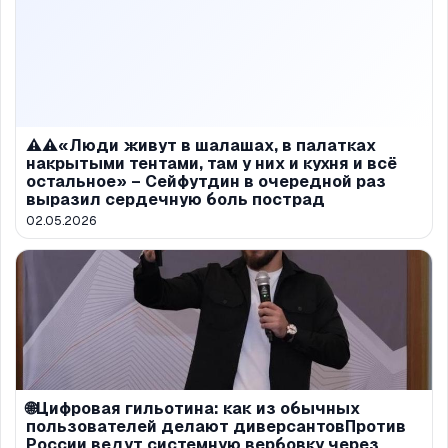
⚠️⚠️«Люди живут в шалашах, в палатках
накрытыми тентами, там у них и кухня и всё
остальное» – Сейфутдин в очередной раз
выразил сердечную боль пострад
02.05.2026
🌐Цифровая гильотина: как из обычных
пользователей делают диверсантовПротив
России ведут системную вербовку через