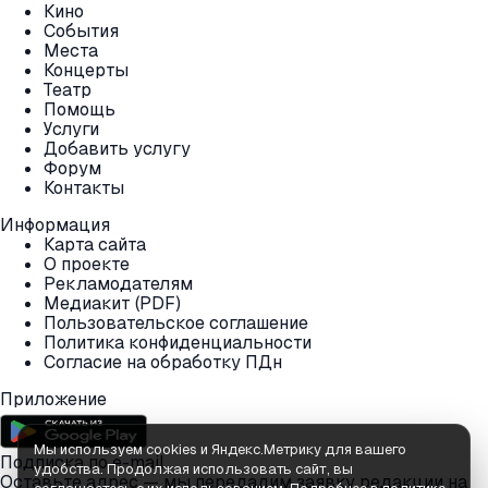
Кино
События
Места
Концерты
Театр
Помощь
Услуги
Добавить услугу
Форум
Контакты
Информация
Карта сайта
О проекте
Рекламодателям
Медиакит (PDF)
Пользовательское соглашение
Политика конфиденциальности
Согласие на обработку ПДн
Приложение
Мы используем cookies и Яндекс.Метрику для вашего
Подписка по e-mail
удобства. Продолжая использовать сайт, вы
Оставьте адрес — мы передадим заявку редакции на