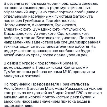
В результате подъёма уровня рек, схода селевых
потоков и камнепадов в ряде муниципальных
образований нарушено транспортное сообщение с
отдельными населёнными пунктами (затронута
часть сел Гунибского, Гергебильского,
Чародинского, Ахвахского, Кулинского,
Тляратинского, Цумадинского, Рутульского,
Дахадаевского, Агульского, Сергокалинского
районов, а также Бежтинского участка). По всем
направлениям задействована специализированная
техника, ведутся восстановительные работы. На
ряде участков транспортное сообщение будет
возобновлено сразу после спада уровня рек.
В связи с угрозой подтопления более 10
домовладений в Левашинском, Кайтагском и
Гумбетовском районах силами МЧС проводится
эвакуация жителей.
По поручению Председателя Правительства
Республики Дагестан Магомеда Рамазанова усилен
контроль за ситуацией на Чиркейской ГЭС в связи с
аномально высокой приточностью реки Сулак и
высоким часовым значением притока воды в
водохранилище.