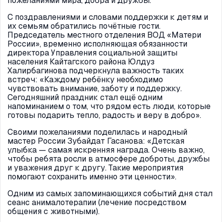
пожеланиями мира, добра и дружбы.
С поздравлениями и словами поддержки к детям и
их семьям обратились почётные гости.
Председатель местного отделения ВОД «Матери
России», временно исполняющая обязанности
директора Управления социальной защиты
населения Кайтагского района Юлдуз
Халирбагинова подчеркнула важность таких
встреч: «Каждому ребёнку необходимо
чувствовать внимание, заботу и поддержку.
Сегодняшний праздник стал ещё одним
напоминанием о том, что рядом есть люди, которые
готовы подарить тепло, радость и веру в добро».
Своими пожеланиями поделилась и народный
мастер России Зубайдат Гасанова: «Детская
улыбка — самая искренняя награда. Очень важно,
чтобы ребята росли в атмосфере доброты, дружбы
и уважения друг к другу. Такие мероприятия
помогают сохранить именно эти ценности».
Одним из самых запоминающихся событий дня стал
сеанс анималотерапии (лечение посредством
общения с животными).