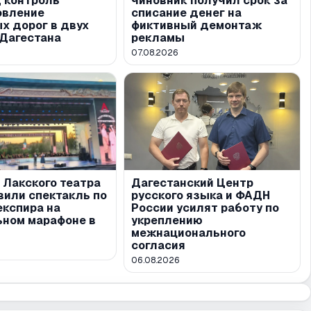
д контроль
чиновник получил срок за
овление
списание денег на
х дорог в двух
фиктивный демонтаж
 Дагестана
рекламы
07.08.2026
 Лакского театра
Дагестанский Центр
вили спектакль по
русского языка и ФАДН
експира на
России усилят работу по
ьном марафоне в
укреплению
межнационального
согласия
06.08.2026