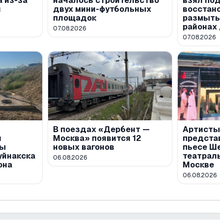
а из-за
началось строительство
взял по
й
двух мини-футбольных
восстан
площадок
размыты
районах
07.08.2026
07.08.2026
В поездах «Дербент —
Артисты
л
Москва» появится 12
предста
ты
новых вагонов
пьесе Ш
уйнакска
театрал
06.08.2026
она
Москве
06.08.2026