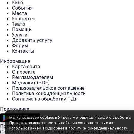
Кино
События
Места
Концерты
Театр
Помощь
Услуги
Добавить услугу
Форум
Контакты
Информация
Карта сайта
О проекте
Рекламодателям
Медиакит (PDF)
Пользовательское соглашение
Политика конфиденциальности
Согласие на обработку ПДн
Приложение
Мы используем cookies и Яндекс.Метрику для вашего удобства.
Продолжая использовать сайт, вы соглашаетесь с их
Подписка по e-mail
использованием.
Подробнее в политике конфиденциальности
.
Оставьте адрес — мы передадим заявку редакции на п