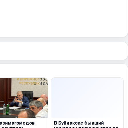
Газимагомедов
В Буйнакске бывший