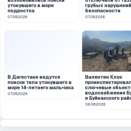
возобновились поиски
отключили от газ
утонувшего в море
грубых нарушени
подростка
безопасности
07.08.2026
07.08.2026
В Дагестане ведутся
Валентин Клок
поиски тела утонувшего в
проинспектирова
море 14-летнего мальчика
ключевые объек
водоснабжения Б
07.08.2026
и Буйнакского рай
06.08.2026