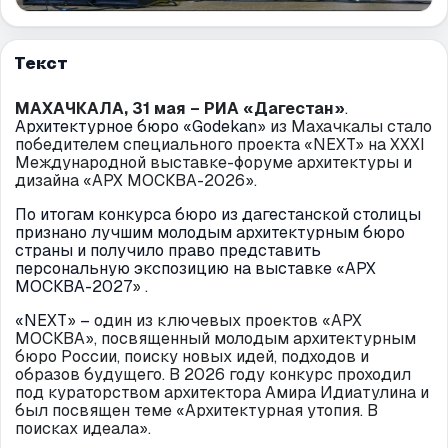
Текст
МАХАЧКАЛА, 31 мая – РИА «Дагестан»
.
Архитектурное бюро «Godekan
»
из Махачкалы стало
победителем специального проекта «NEXT
»
на XXXI
Международной выставке-форуме архитектуры и
дизайна «АРХ МОСКВА-2026
»
.
По итогам конкурса бюро из дагестанской столицы
признано лучшим молодым архитектурным бюро
страны и получило право представить
персональную экспозицию на выставке «АРХ
МОСКВА-2027
»
.
«NEXT
»
–
один из ключевых проектов «АРХ
МОСКВА
»
, посвященный молодым архитектурным
бюро России, поиску новых идей, подходов и
образов будущего. В 2026 году конкурс проходил
под кураторством архитектора Амира Идиатулина и
был посвящен теме «Архитектурная утопия. В
поисках идеала».