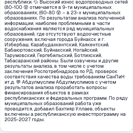
республики. 💦 Высокий износ водопроводных сетей
(80-100 😵 отмечается в 9-ти муниципальных
образованиях, (60-80 😵 – в 23-х муниципальных
образованиях. По результатам анализа полученной
информации, наиболее проблемными в части
водоснабжения являются ряд муниципальных
образований, где отсутствуют водоочистные
сооружения, включая города Буйнакск и г.
Избербаш, Карабудахкентский, Каякентский,
Бабаюртовский, Буйнакский, Ногайский,
Тарумовский, Гергебильский, Ботлихский,
Табасаранский районы. Были озвучены и другие
результаты анализа, в том числе с учетом
заключения Роспотребнадзора по РД, проверок
соответствия качества воды требованиям СанПиН
ит.д. 💬 Абдулмуслим Абдулмуслимов с учетом
результатов анализа проработать вопросы
финансирования объектов в рамках
республиканских и федеральных программ. По ряду
муниципальных образований работа уже
проводится, добавил Бахтияр Уллаев, объекты
включены а республиканскую инвестпрограмму на
2025-2027 годы.