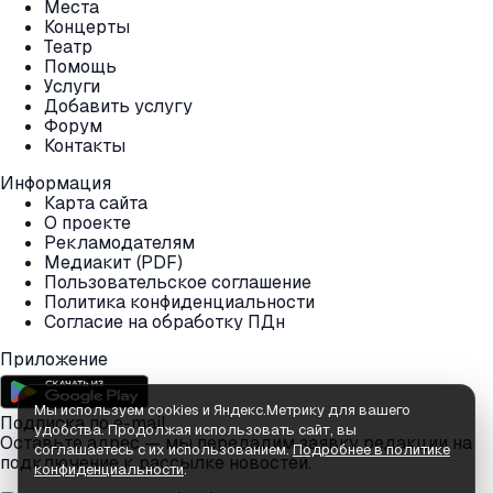
Места
Концерты
Театр
Помощь
Услуги
Добавить услугу
Форум
Контакты
Информация
Карта сайта
О проекте
Рекламодателям
Медиакит (PDF)
Пользовательское соглашение
Политика конфиденциальности
Согласие на обработку ПДн
Приложение
Мы используем cookies и Яндекс.Метрику для вашего
Подписка по e-mail
удобства. Продолжая использовать сайт, вы
Оставьте адрес — мы передадим заявку редакции на
соглашаетесь с их использованием.
Подробнее в политике
подключение к рассылке новостей.
конфиденциальности
.