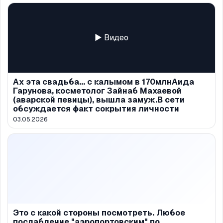
▶ Видео
Ах эта свадьба... с калымом в 170млнАида
Гарунова, косметолог Зайнаб Махаевой
(аварской певицы), вышла замуж.В сети
обсуждается факт сокрытия личности
03.05.2026
Это с какой стороны посмотреть. Любое
послабление "аэропортовским" по