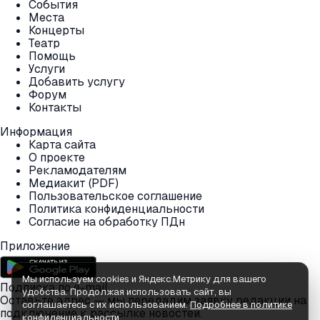
События
Места
Концерты
Театр
Помощь
Услуги
Добавить услугу
Форум
Контакты
Информация
Карта сайта
О проекте
Рекламодателям
Медиакит (PDF)
Пользовательское соглашение
Политика конфиденциальности
Согласие на обработку ПДн
Приложение
Мы используем cookies и Яндекс.Метрику для вашего
Подписка по e-mail
удобства. Продолжая использовать сайт, вы
Оставьте адрес — мы передадим заявку редакции на
соглашаетесь с их использованием.
Подробнее в политике
подключение к рассылке новостей.
конфиденциальности
.