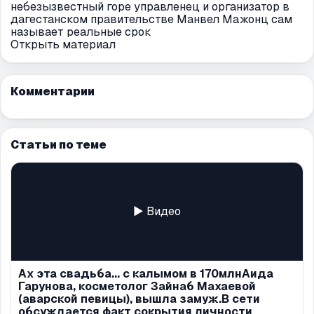
небезызвестный горе управленец и организатор в
дагестанском правительстве Манвел Мажонц сам
называет реальные срок
Открыть материал
Комментарии
Статьи по теме
▶ Видео
Ах эта свадьба... с калымом в 170млнАида
Гарунова, косметолог Зайнаб Махаевой
(аварской певицы), вышла замуж.В сети
обсуждается факт сокрытия личности