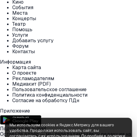
Кино
События
Места
Концерты
Театр
Помощь
Услуги
Добавить услугу
Форум
Контакты
Информация
Карта сайта
О проекте
Рекламодателям
Медиакит (PDF)
Пользовательское соглашение
Политика конфиденциальности
Согласие на обработку ПДн
Приложение
Мы используем cookies и Яндекс.Метрику для вашего
Подписка по e-mail
удобства. Продолжая использовать сайт, вы
Оставьте адрес — мы передадим заявку редакции на
соглашаетесь с их использованием.
Подробнее в политике