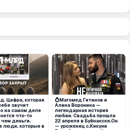
д. Цифра, которая
💍Магомед Гитинов и
себе звучит
Алина Воронина —
но на самом деле
легендарная история
роется что-то
любви. Свадьба прошла
 чем деньги.
22 апреля в Буйнакске.Он
 люди, которые в
— уроженец с.Кикуни