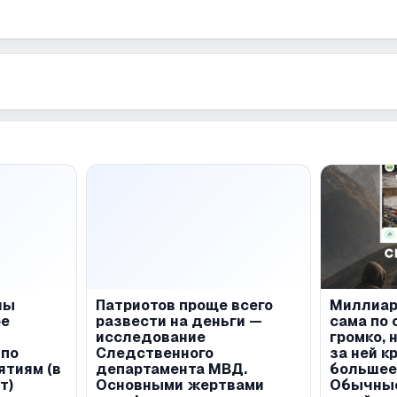
ны
Патриотов проще всего
Миллиар
ое
развести на деньги —
сама по 
исследование
громко, 
 по
Следственного
за ней к
ятиям (в
департамента МВД.
большее
т)
Основными жертвами
Обычные