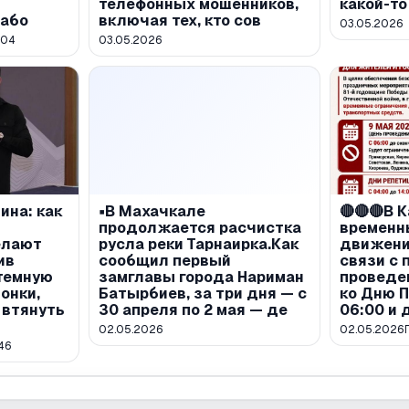
телефонных мошенников,
какой-то
лабо
включая тех, кто сов
03.05.2026
604
03.05.2026
ина: как
▪️В Махачкале
🔴🔴🔴В 
продолжается расчистка
временн
елают
русла реки Тарнаирка.Как
движени
ив
сообщил первый
связи с 
темную
замглавы города Нариман
проведе
онки,
Батырбиев, за три дня — с
ко Дню П
 втянуть
30 апреля по 2 мая — де
06:00 и 
02.05.2026
02.05.2026
46