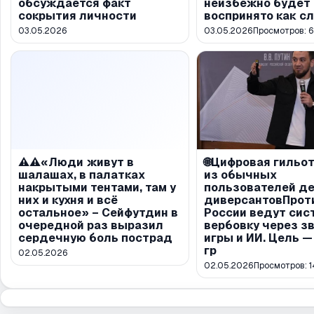
обсуждается факт
неизбежно будет
сокрытия личности
воспринято как с
03.05.2026
03.05.2026
Просмотров:
⚠️⚠️«Люди живут в
🌐Цифровая гильот
шалашах, в палатках
из обычных
накрытыми тентами, там у
пользователей д
них и кухня и всё
диверсантовПрот
остальное» – Сейфутдин в
России ведут сис
очередной раз выразил
вербовку через зв
сердечную боль пострад
игры и ИИ. Цель —
гр
02.05.2026
02.05.2026
Просмотров:
1