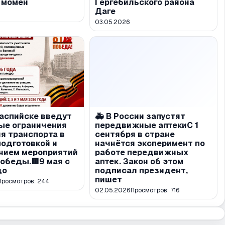
 момен
Гергебильского района
Даге
03.05.2026
Каспийске введут
🚑 В России запустят
ые ограничения
передвижные аптекиС 1
я транспорта в
сентября в стране
подготовкой и
начнётся эксперимент по
нием мероприятий
работе передвижных
обеды.🟥9 мая с
аптек. Закон об этом
до
подписал президент,
пишет
Просмотров:
244
02.05.2026
Просмотров:
716