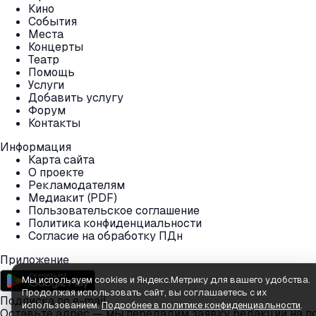
Кино
События
Места
Концерты
Театр
Помощь
Услуги
Добавить услугу
Форум
Контакты
Информация
Карта сайта
О проекте
Рекламодателям
Медиакит (PDF)
Пользовательское соглашение
Политика конфиденциальности
Согласие на обработку ПДн
Приложение
Мы используем cookies и Яндекс.Метрику для вашего удобства.
Продолжая использовать сайт, вы соглашаетесь с их
Подписка по e-mail
использованием.
Подробнее в политике конфиденциальности
.
Оставьте адрес — мы передадим заявку редакции на п