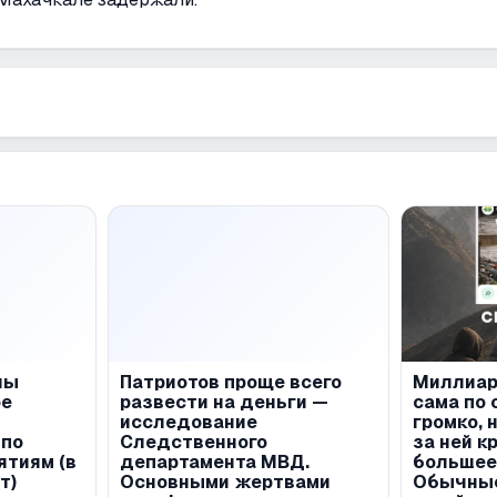
ны
Патриотов проще всего
Миллиар
ое
развести на деньги —
сама по 
исследование
громко, 
 по
Следственного
за ней к
ятиям (в
департамента МВД.
большее
т)
Основными жертвами
Обычные