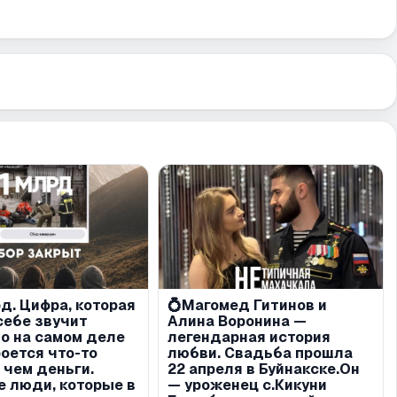
д. Цифра, которая
💍Магомед Гитинов и
себе звучит
Алина Воронина —
но на самом деле
легендарная история
роется что-то
любви. Свадьба прошла
 чем деньги.
22 апреля в Буйнакске.Он
 люди, которые в
— уроженец с.Кикуни