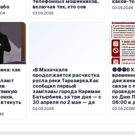
телефонных мошенников,
какой-то
лабо
включая тех, кто сов
03.05.2026
604
03.05.2026
ина: как
▪️В Махачкале
🔴🔴🔴В 
продолжается расчистка
временн
елают
русла реки Тарнаирка.Как
движени
ив
сообщил первый
связи с 
темную
замглавы города Нариман
проведе
онки,
Батырбиев, за три дня — с
ко Дню П
 втянуть
30 апреля по 2 мая — де
06:00 и 
02.05.2026
02.05.2026
46