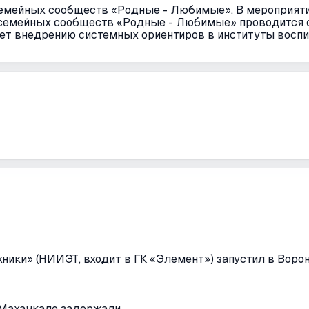
семейных сообществ «Родные - Любимые». В мероприят
 семейных сообществ «Родные - Любимые» проводится с
ет внедрению системных ориентиров в институты воспит
хники» (НИИЭТ, входит в ГК «Элемент») запустил в Вор
 Махачкале задержали.