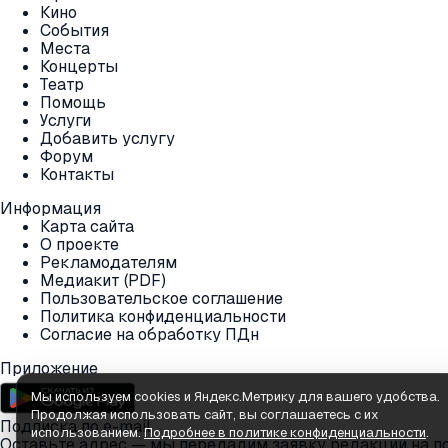
Кино
События
Места
Концерты
Театр
Помощь
Услуги
Добавить услугу
Форум
Контакты
Информация
Карта сайта
О проекте
Рекламодателям
Медиакит (PDF)
Пользовательское соглашение
Политика конфиденциальности
Согласие на обработку ПДн
Приложение
Мы используем cookies и Яндекс.Метрику для вашего удобства.
Продолжая использовать сайт, вы соглашаетесь с их
Подписка по e-mail
использованием.
Подробнее в политике конфиденциальности
.
Оставьте адрес — мы передадим заявку редакции на п