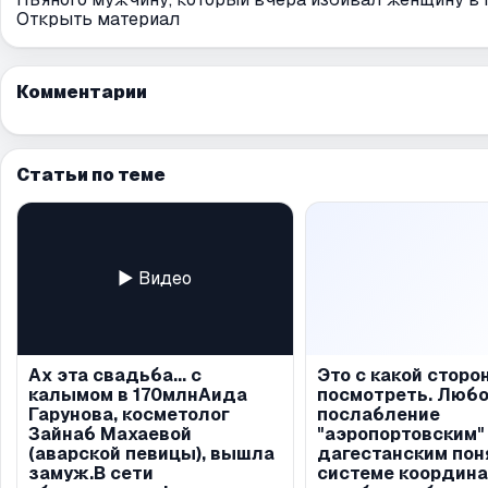
Открыть материал
Комментарии
Статьи по теме
▶ Видео
Ах эта свадьба... с
Это с какой сторо
калымом в 170млнАида
посмотреть. Люб
Гарунова, косметолог
послабление
Зайнаб Махаевой
"аэропортовским"
(аварской певицы), вышла
дагестанским пон
замуж.В сети
системе координа