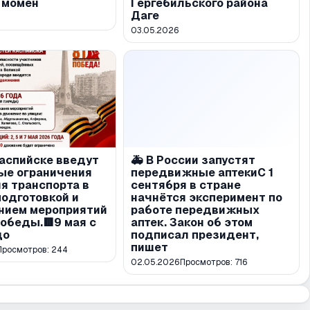
 момен
Гергебильского района
Даге
03.05.2026
Каспийске введут
🚑 В России запустят
ые ограничения
передвижные аптекиС 1
я транспорта в
сентября в стране
подготовкой и
начнётся эксперимент по
нием мероприятий
работе передвижных
обеды.🟥9 мая с
аптек. Закон об этом
до
подписал президент,
пишет
Просмотров:
244
02.05.2026
Просмотров:
716