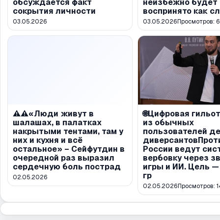
обсуждается факт
неизбежно будет
сокрытия личности
воспринято как с
03.05.2026
03.05.2026
Просмотров:
⚠️⚠️«Люди живут в
🌐Цифровая гильот
шалашах, в палатках
из обычных
накрытыми тентами, там у
пользователей д
них и кухня и всё
диверсантовПрот
остальное» – Сейфутдин в
России ведут сис
очередной раз выразил
вербовку через зв
сердечную боль пострад
игры и ИИ. Цель —
гр
02.05.2026
02.05.2026
Просмотров:
1