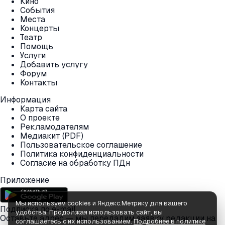
Кино
События
Места
Концерты
Театр
Помощь
Услуги
Добавить услугу
Форум
Контакты
Информация
Карта сайта
О проекте
Рекламодателям
Медиакит (PDF)
Пользовательское соглашение
Политика конфиденциальности
Согласие на обработку ПДн
Приложение
Мы используем cookies и Яндекс.Метрику для вашего
Подписка по e-mail
удобства. Продолжая использовать сайт, вы
Оставьте адрес — мы передадим заявку редакции на
соглашаетесь с их использованием.
Подробнее в политике