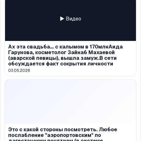
▶ Видео
Ах эта свадьба... с калымом в 170млнАида
Гарунова, косметолог Зайнаб Махаевой
(аварской певицы), вышла замуж.В сети
обсуждается факт сокрытия личности
03.05.2026
Это с какой стороны посмотреть. Любое
послабление "аэропортовским" по
дагестанским понятиям (в системе