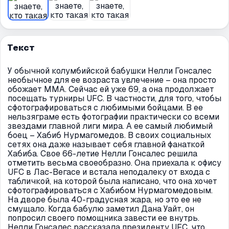
Текст
У обычной колумбийской бабушки Нелли Гонсалес
необычное для ее возраста увлечение – она просто
обожает ММА. Сейчас ей уже 69, а она продолжает
посещать турниры UFC. В частности, для того, чтобы
сфотографироваться с любимыми бойцами. В ее
нельзяграме есть фотографии практически со всеми
звездами главной лиги мира. А ее самый любимый
боец – Хабиб Нурмагомедов. В своих социальных
сетях она даже называет себя главной фанаткой
Хабиба. Свое 66-летие Нелли Гонсалес решила
отметить весьма своеобразно. Она приехала к офису
UFC в Лас-Вегасе и встала неподалеку от входа с
табличкой, на которой была написано, что она хочет
сфотографироваться с Хабибом Нурмагомедовым.
На дворе была 40-градусная жара, но это ее не
смущало. Когда бабулю заметил Дана Уайт, он
попросил своего помощника завести ее внутрь.
Нелли Гонсалес рассказала президенту UFC, что