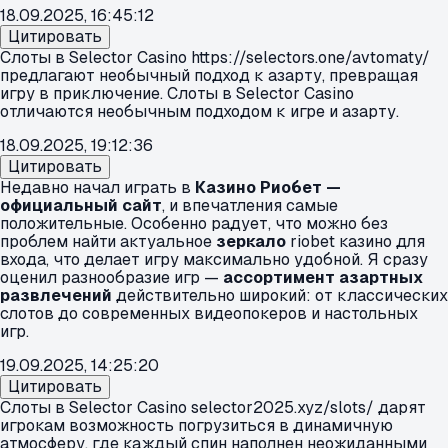
18.09.2025, 16:45:12
Цитировать
Слоты в Selector Casino
https://selectors.one/avtomaty/
предлагают необычный подход к азарту, превращая
игру в приключение. Слоты в Selector Casino
отличаются необычным подходом к игре и азарту.
18.09.2025, 19:12:36
Цитировать
Недавно начал играть в
Казино Риобет —
официальный сайт
, и впечатления самые
положительные. Особенно радует, что можно без
проблем найти актуальное
зеркало
riobet казино
для
входа, что делает игру максимально удобной. Я сразу
оценил разнообразие игр —
ассортимент азартных
развлечений
действительно широкий: от классических
слотов до современных видеопокеров и настольных
игр.
19.09.2025, 14:25:20
Цитировать
Слоты в Selector Casino
selector2025.xyz/slots/
дарят
игрокам возможность погрузиться в динамичную
атмосферу, где каждый спин наполнен неожиданными