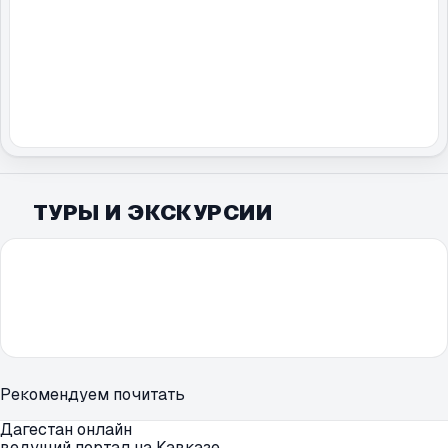
ТУРЫ И ЭКСКУРСИИ
Рекомендуем почитать
Дагестан онлайн
ведущий портал на Кавказе